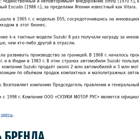
«единственный и неповторимый» внедорожник Jimny (1970 г.), мо
й Escudo (1988 г.), за пределами Японии известный как Vitara.
ышла в 1965 г. с моделью D55, сосредоточившись на инновацио
ходом в этот бизнес.
ке 4-х тактные модели Suzuki 8 раз получали награду за инно
е, чем кто-либо другой в отрасли.
ла развивать производство за границей. В 1968 г. началось про
г. и в Индии в 1983 г. В этих странах автомобили Suzuki поль
 компания Suzuki продаёт около 2 млн автомобилей и 3 млн мо
 позиции по объёмам продаж компактных и малолитражных авто
. Возглавляет компанию Председатель правления и генеральный 
н с 1998 г. Компания ООО «СУЗУКИ МОТОР РУС» является официа
ь
здесь
.
 БРЕНДА