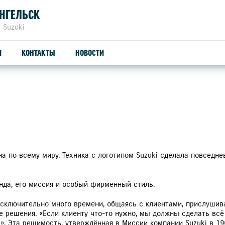
НГЕЛЬСК
 Suzuki
И
КОНТАКТЫ
НОВОСТИ
ЗАПЧАСТИ И АКСЕССУАРЫ
ТРЕЙД-ИН
С
ОРИГИНАЛЬНЫЕ ЗАПЧАСТИ
СЕ
ПРОДУКЦИЯ SUZUTEC
SU
на по всему миру. Техника с логотипом Suzuki сделала повседне
КУЗОВНЫЕ ЗАПЧАСТИ И РЕМОНТ
нда, его миссия и особый фирменный стиль.
УЗНАТЬ СТОИМОСТЬ ДЕТАЛИ
сключительно много времени, общаясь с клиентами, прислушива
е решения. «Если клиенту что-то нужно, мы должны сделать всё
». Эта решимость, утверждённая в Миссии компании Suzuki в 1962