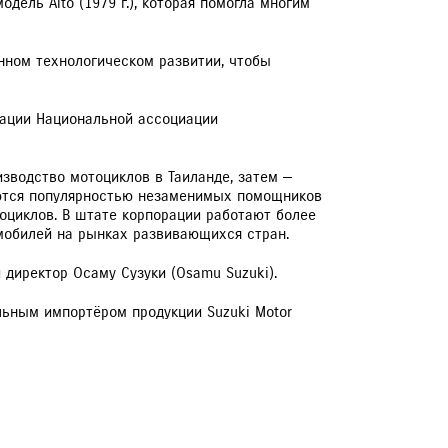
дель Alto (1979 г.), которая помогла многим
нном технологическом развитии, чтобы
вации Национальной ассоциации
изводство мотоциклов в Таиланде, затем —
зуются популярностью незаменимых помощников
тоциклов. В штате корпорации работают более
мобилей на рынках развивающихся стран.
директор Осаму Сузуки (Osamu Suzuki).
льным импортёром продукции Suzuki Motor