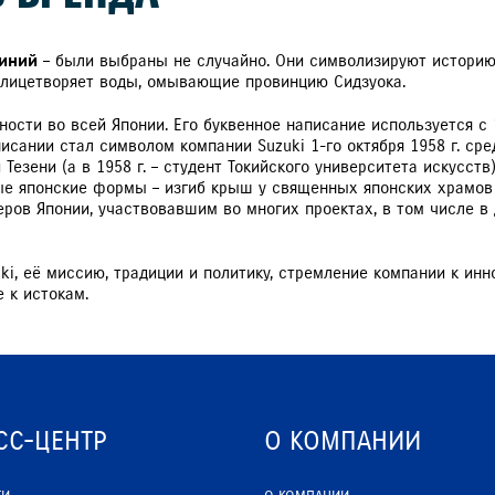
синий
– были выбраны не случайно. Они символизируют историю
 олицетворяет воды, омывающие провинцию Сидзуока.
ности во всей Японии. Его буквенное написание используется с 
исании стал символом компании Suzuki 1-го октября 1958 г. ср
езени (а в 1958 г. – студент Токийского университета искусств
е японские формы – изгиб крыш у священных японских храмов и
ов Японии, участвовавшим во многих проектах, в том числе в 
, её миссию, традиции и политику, стремление компании к инн
 к истокам.
СС-ЦЕНТР
О КОМПАНИИ