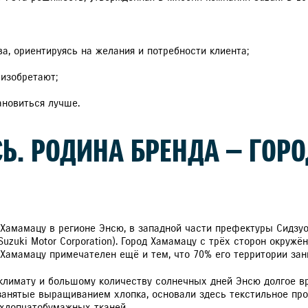
РАССЧИТАТЬ ТО
С
а, ориентируясь на желания и потребности клиента;
 изобретают;
VITARA
JIMNY
ановиться лучше.
СЬ. РОДИНА БРЕНДА — ГОР
 Хамамацу в регионе Энсю, в западной части префектуры Сидзуок
uzuki Motor Corporation). Город Хамамацу с трёх сторон окружё
д Хамамацу примечателен ещё и тем, что 70% его территории за
 климату и большому количеству солнечных дней Энсю долгое в
нятые выращиванием хлопка, основали здесь текстильное прои
 хлопчатобумажных тканей.