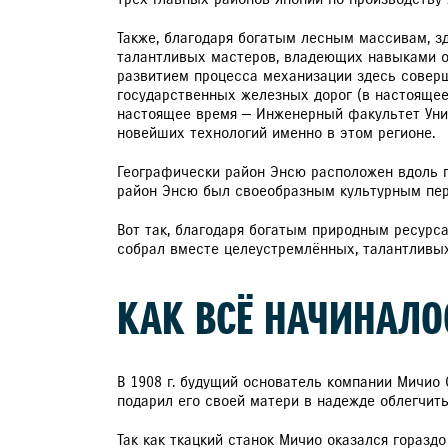
Также, благодаря богатым лесным массивам, з
талантливых мастеров, владеющих навыками об
развитием процесса механизации здесь соверш
государственных железных дорог (в настоящее
настоящее время — Инженерный факультет Уни
новейших технологий именно в этом регионе.
Географически район Энсю расположен вдоль гл
район Энсю был своеобразным культурным пере
Вот так, благодаря богатым природным ресурс
собрал вместе целеустремлённых, талантливых
КАК ВСЁ НАЧИНАЛО
В 1908 г. будущий основатель компании Мичио 
подарил его своей матери в надежде облегчить
Так как ткацкий станок Мичио оказался гораздо