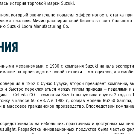
ась история торговой марки Suzuki.
изм, который значительно повысил эффективность станка при с
лями текстиля. Мичио расширил свой бизнес за счёт большого
ию Suzuki Loom Manufacturing Co.
НИЯ
нными механизмами, с 1930 г. компания Suzuki начала экспорти
нимание на производстве новой техники — мотоциклов, автомоби
вершил в 1952 г. Сунзо Сузуки, второй президент компании, вы
ко и быстро переключаться между типом привода — педалями и д
л — Colleda CO — компания Suzuki выпустила спустя 2 года в 19
онку в классе 50 см3. А в 1983 г., создав модель RG250 Gamma,
и в массовое гражданское производство. Впоследствии компани
осредоточилась на небольших, практичных и доступных машинах,
uzulight. Разработка инновационных продуктов была частью фи