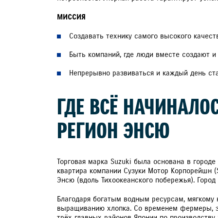
ЗАПИСЬ НА ТО
МИССИЯ
Создавать технику самого высокого качеств
Быть компаний, где люди вместе создают и
Непрерывно развиваться и каждый день ст
ГДЕ ВСЁ НАЧИНАЛО
РЕГИОН ЭНСЮ
Торговая марка Suzuki была основана в городе
квартира компании Сузуки Мотор Корпорейшн (S
Энсю (вдоль Тихоокеанского побережья). Горо
Благодаря богатым водным ресурсам, мягкому
выращиванию хлопка. Со временем фермеры, за
трёх главных районов Японии по производству