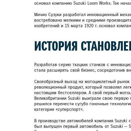
основал компанию Suzuki Loom Works. Так начал
Мичио Сузуки разработал инновационный механ
востребовано мелкими и средними производите
изобретений и 15 марта 1920 г. основал компан
ИСТОРИЯ СТАНОВЛЕ
Разработав серию ткацких станков с инновацио
стала расширять свой бизнес, сосредоточив в
Своеобразный выход на мотоциклетный рынок со
революционный продукт, который позволял лег
настоящим бестселлером. А свой первый мотоцик
Великобритании Suzuki выиграли свою первую г
решился перенести сугубо гоночные технологи
категории «суперспорт».
В производстве автомобилей компания Suzuki с
был выпущен первый автомобиль от Suzuki — S