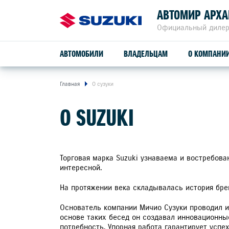
АВТОМИР АРХА
Официальный дилер
АВТОМОБИЛИ
ВЛАДЕЛЬЦАМ
О КОМПАНИ
Главная
О сузуки
ОБСЛУЖИВАНИЕ И РЕМОНТ
КРЕДИТОВАНИЕ
О SUZUKI
SUZUKI VITARA
ПРОГРАММА ЛОЯЛЬНОСТИ
СЕРВИСНОЕ ОБСЛУЖИВАНИЕ
Торговая марка Suzuki узнаваема и востребова
интересной.
расход от
4,9 л/100 км
ГАРАНТИЙНОЕ ОБСЛУЖИВАНИЕ
На протяжении века складывалась история бре
привод
ПОМОЩЬ НА ДОРОГЕ
Основатель компании Мичио Сузуки проводил и
2WD, ALLGRIP 4WD
основе таких бесед он создавал инновационны
потребность. Упорная работа гарантирует успех