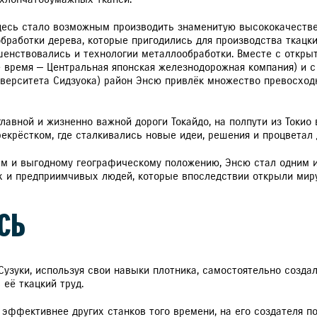
десь стало возможным производить знаменитую высококачестве
работки дерева, которые пригодились для производства ткацки
енствовались и технологии металлообработки. Вместе с откры
 время — Центральная японская железнодорожная компания) и с
верситета Сидзуока) район Энсю привлёк множество превосход
авной и жизненно важной дороги Токайдо, на полпути из Токио 
крёстком, где сталкивались новые идеи, решения и процветал 
ам и выгодному географическому положению, Энсю стал одним 
 и предприимчивых людей, которые впоследствии открыли миру 
СЬ
Сузуки, используя свои навыки плотника, самостоятельно созда
 её ткацкий труд.
 эффективнее других станков того времени, на его создателя по